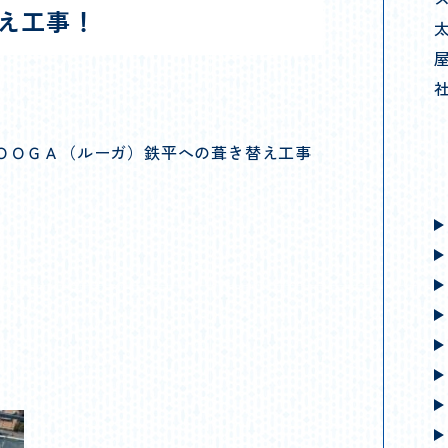
え工事！
太
屋
社
ＯＯＧＡ（ルーガ）鉄平への葺き替え工事