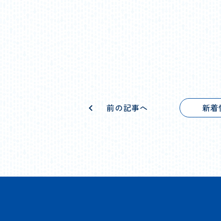
前の記事へ
新着
chevron_left